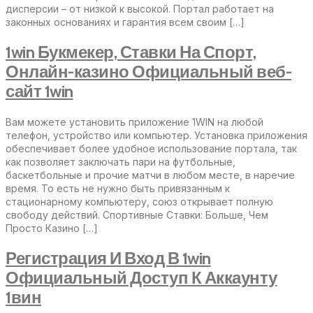
дисперсии – от низкой к высокой. Портал работает на
законных основаниях и гарантия всем своим […]
1win Букмекер, Ставки На Спорт,
Онлайн-казино Официальный веб-
сайт 1win
Вам можете установить приложение 1WIN на любой
телефон, устройство или компьютер. Установка приложения
обеспечивает более удобное использование портала, так
как позволяет заключать пари на футбольные,
баскетбольные и прочие матчи в любом месте, в наречие
время. То есть не нужно быть привязанным к
стационарному компьютеру, союз открывает полную
свободу действий. С͏портивные Ставк͏и͏: Больш͏е, Чем
Просто Казино […]
Регистрация И Вход В 1win
Официальный Доступ К Аккаунту
1вин