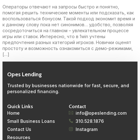
Операторы отвечают на запросы быстро и понятно,
помогая решить технические моменты или подсказать, как
воспользоваться бонусом. Такой подход экономит время и
к данному слову пока нет синонимов… удобство, позволяя
сосредоточиться на главном – увлекательном процессе
игры или ставок. Интересно, что в 1win учтены
предпочтения разных категорий игроков. Новички оценят
простоту и возможность ознакомиться с демо-режимами,
[…]
Opes Lending
Trusted by businesses nationwide for fast, secure, and
personalized financing.
Quick Links
Contact
Home
info@opeslending.com
Small Business Loans
310.528.1876
Contact Us
Instagram
Resources