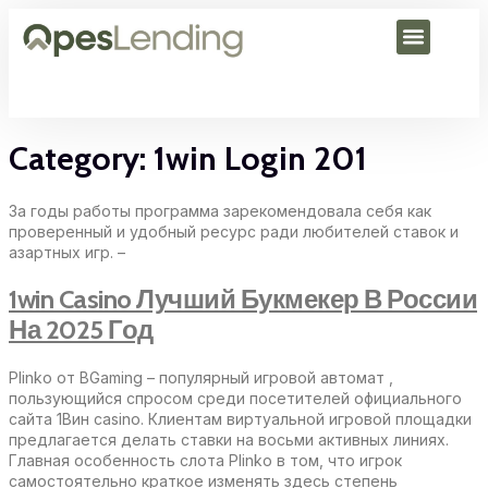
Category:
1win Login 201
За годы работы программа зарекомендовала себя как
проверенный и удобный ресурс ради любителей ставок и
азартных игр. –
1win Casino Лучший Букмекер В России
На 2025 Год
Plinko от BGaming – популярный игровой автомат ,
пользующийся спросом среди посетителей официального
сайта 1Вин casino. Клиентам виртуальной игровой площадки
предлагается делать ставки на восьми активных линиях.
Главная особенность слота Plinko в том, что игрок
самостоятельно краткое изменять здесь степень