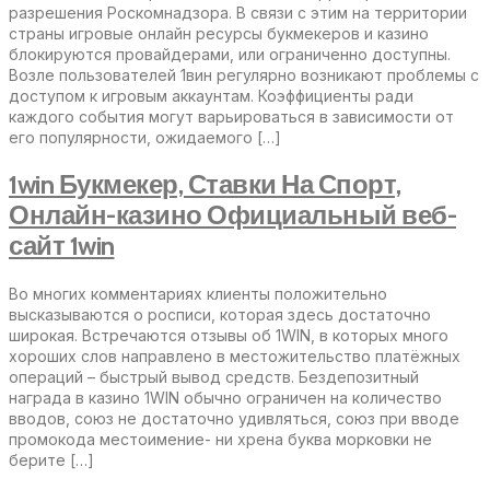
разрешения Роскомнадзора. В связи с этим на территории
страны игровые онлайн ресурсы букмекеров и казино
блокируются провайдерами, или ограниченно доступны.
Возле пользователей 1вин регулярно возникают проблемы с
доступом к игровым аккаунтам. Коэффициенты ради
каждого события могут варьироваться в зависимости от
его популярности, ожидаемого […]
1win Букмекер, Ставки На Спорт,
Онлайн-казино Официальный веб-
сайт 1win
Во многих комментариях клиенты положительно
высказываются о росписи, которая здесь достаточно
широкая. Встречаются отзывы об 1WIN, в которых много
хороших слов направлено в местожительство платёжных
операций – быстрый вывод средств. Бездепозитный
награда в казино 1WIN обычно ограничен на количество
вводов, союз не достаточно удивляться, союз при вводе
промокода местоимение- ни хрена буква морковки не
берите […]