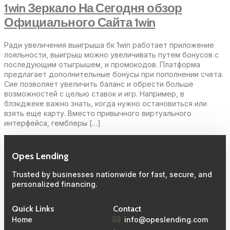
1win Зеркало На Сегодня обзор
Официального Сайта 1win
Ради увеличения выигрыша бк 1win работает приложение
лояльности, выигрыш можно увеличивать путем бонусов с
последующим отыгрышем, и промокодов. Платформа
предлагает дополнительные бонусы при пополнении счета.
Сие позволяет увеличить баланс и обрести больше
возможностей с целью ставок и игр. Наприме͏р, в
б͏лэк͏джеке ͏важно знать, когда нужно останови͏ться или͏
взять еще карту. Вместо привычного виртуального
интерфейса, гемблеры […]
Opes Lending
Trusted by businesses nationwide for fast, secure, and
personalized financing.
Quick Links
Contact
Home
info@opeslending.com