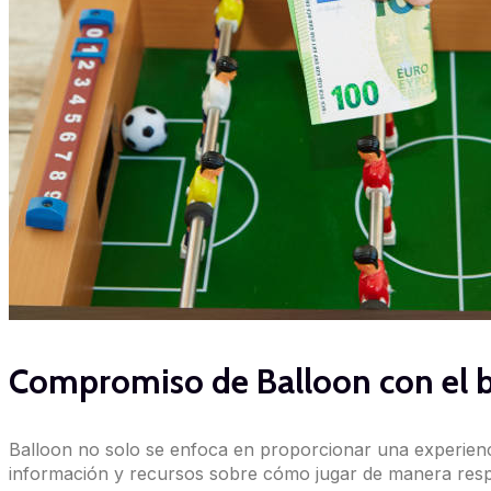
Compromiso de Balloon con el b
Balloon no solo se enfoca en proporcionar una experienci
información y recursos sobre cómo jugar de manera resp