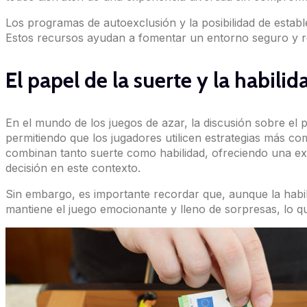
Los programas de autoexclusión y la posibilidad de establ
Estos recursos ayudan a fomentar un entorno seguro y r
El papel de la suerte y la habilid
En el mundo de los juegos de azar, la discusión sobre el 
permitiendo que los jugadores utilicen estrategias más co
combinan tanto suerte como habilidad, ofreciendo una ex
decisión en este contexto.
Sin embargo, es importante recordar que, aunque la habilid
mantiene el juego emocionante y lleno de sorpresas, lo q