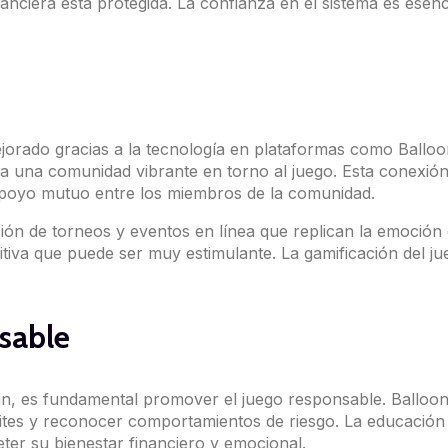
inanciera está protegida. La confianza en el sistema es es
ejorado gracias a la tecnología en plataformas como Balloo
rea una comunidad vibrante en torno al juego. Esta conexión
 apoyo mutuo entre los miembros de la comunidad.
ión de torneos y eventos en línea que replican la emoción 
tiva que puede ser muy estimulante. La gamificación del j
sable
an, es fundamental promover el juego responsable. Balloon
ites y reconocer comportamientos de riesgo. La educación 
ter su bienestar financiero y emocional.