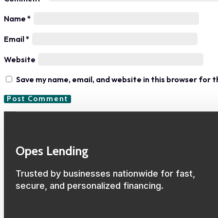
Name
*
Email
*
Website
Save my name, email, and website in this browser for 
Opes Lending
Trusted by businesses nationwide for fast,
secure, and personalized financing.