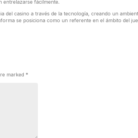
n entrelazarse fácilmente.
a del casino a través de la tecnología, creando un ambient
lataforma se posiciona como un referente en el ámbito del ju
 are marked
*