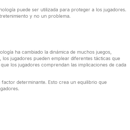
ología puede ser utilizada para proteger a los jugadores.
tretenimiento y no un problema.
ecnología ha cambiado la dinámica de muchos juegos,
n, los jugadores pueden emplear diferentes tácticas que
 que los jugadores comprendan las implicaciones de cada
 factor determinante. Esto crea un equilibrio que
ugadores.