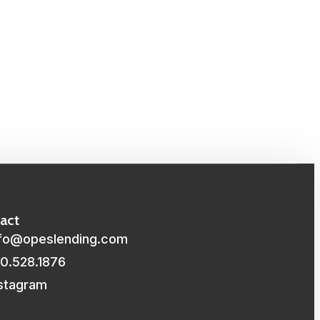
act
nfo@opeslending.com
0.528.1876
stagram