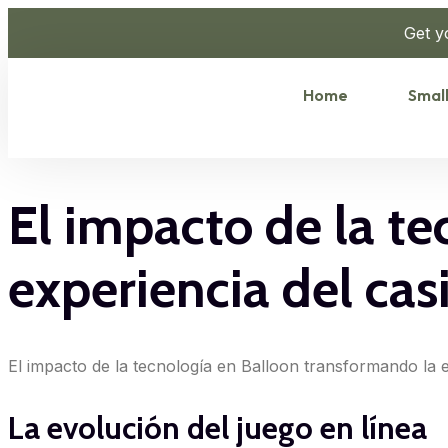
Get y
Home
Small
El impacto de la t
experiencia del cas
El impacto de la tecnología en Balloon transformando la e
La evolución del juego en línea