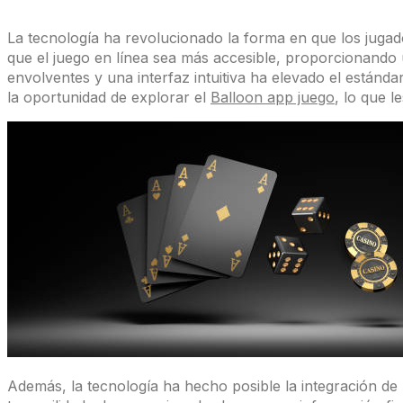
La tecnología ha revolucionado la forma en que los jugad
que el juego en línea sea más accesible, proporcionando 
envolventes y una interfaz intuitiva ha elevado el estánd
la oportunidad de explorar el
Balloon app juego
, lo que l
Además, la tecnología ha hecho posible la integración de 