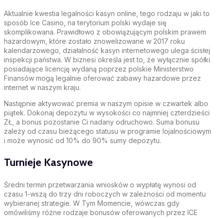
Aktualnie kwestia legalności kasyn online, tego rodzaju w jaki to
sposób Ice Casino, na terytorium polski wydaje się
skomplikowana. Prawidłowo z obowiązującym polskim prawem
hazardowym, które zostało znowelizowane w 2017 roku
kalendarzowego, działalność kasyn internetowego ulega ścisłej
inspekcji państwa. W biznesi określa jest to, że wyłącznie spółki
posiadające licencję wydaną poprzez polskie Ministerstwo
Finansów mogą legalnie oferować zabawy hazardowe przez
internet w naszym kraju.
Następnie aktywować premia w naszym opisie w czwartek albo
piątek. Dokonaj depozytu w wysokości co najmniej czterdzieści
ZŁ, a bonus pozostanie Ci nadany odruchowo. Suma bonusu
zależy od czasu bieżącego statusu w programie lojalnościowym
i może wynosić od 10% do 90% sumy depozytu.
Turnieje Kasynowe
Średni termin przetwarzania wniosków o wypłatę wynosi od
czasu 1-wszą do trzy dni roboczych w zależności od momentu
wybieranej strategie. W Tym Momencie, wówczas gdy
omówiliśmy różne rodzaje bonusów oferowanych przez ICE