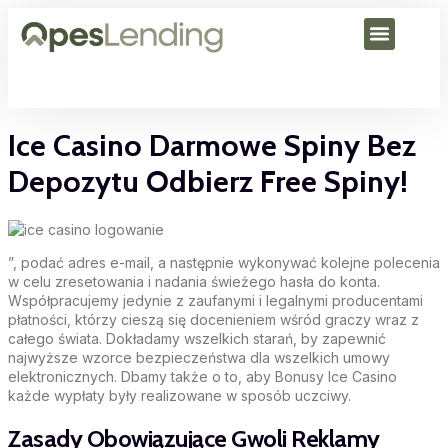
Ice Casino Darmowe Spiny Bez
Depozytu Odbierz Free Spiny!
”, podać adres e-mail, a następnie wykonywać kolejne polecenia
w celu zresetowania i nadania świeżego hasła do konta.
Współpracujemy jedynie z zaufanymi i legalnymi producentami
płatności, którzy cieszą się docenieniem wśród graczy wraz z
całego świata. Dokładamy wszelkich starań, by zapewnić
najwyższe wzorce bezpieczeństwa dla wszelkich umowy
elektronicznych. Dbamy także o to, aby Bonusy Ice Casino
każde wypłaty były realizowane w sposób uczciwy.
Zasady Obowiązujące Gwoli Reklamy