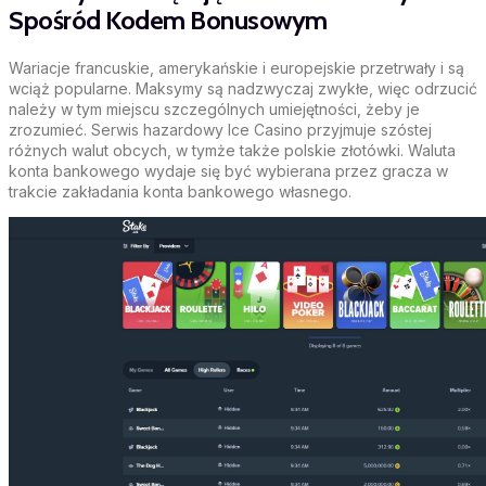
Spośród Kodem Bonusowym
Wariacje francuskie, amerykańskie i europejskie przetrwały i są
wciąż popularne. Maksymy są nadzwyczaj zwykłe, więc odrzucić
należy w tym miejscu szczególnych umiejętności, żeby je
zrozumieć. Serwis hazardowy Ice Casino przyjmuje szóstej
różnych walut obcych, w tymże także polskie złotówki. Waluta
konta bankowego wydaje się być wybierana przez gracza w
trakcie zakładania konta bankowego własnego.