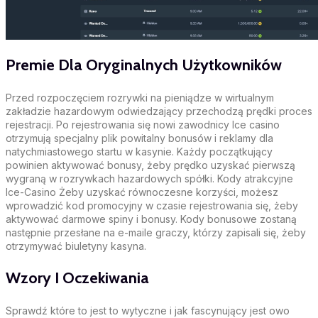
Premie Dla Oryginalnych Użytkowników
Przed rozpoczęciem rozrywki na pieniądze w wirtualnym
zakładzie hazardowym odwiedzający przechodzą prędki proces
rejestracji. Po rejestrowania się nowi zawodnicy Ice casino
otrzymują specjalny plik powitalny bonusów i reklamy dla
natychmiastowego startu w kasynie. Każdy początkujący
powinien aktywować bonusy, żeby prędko uzyskać pierwszą
wygraną w rozrywkach hazardowych spółki. Kody atrakcyjne
Ice-Casino Żeby uzyskać równoczesne korzyści, możesz
wprowadzić kod promocyjny w czasie rejestrowania się, żeby
aktywować darmowe spiny i bonusy. Kody bonusowe zostaną
następnie przesłane na e-maile graczy, którzy zapisali się, żeby
otrzymywać biuletyny kasyna.
Wzory I Oczekiwania
Sprawdź które to jest to wytyczne i jak fascynujący jest owo