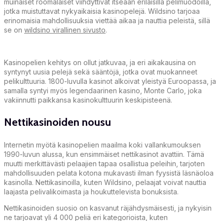
muinaiset roomalaiset viihdyttivät itseään erilaisilla pelimuodoilla,
jotka muistuttavat nykyaikaisia kasinopelejä. Wildsino tarjoaa
erinomaisia mahdollisuuksia viettää aikaa ja nauttia peleistä, sillä
se on
wildsino virallinen sivusto
.
Kasinopelien kehitys on ollut jatkuvaa, ja eri aikakausina on
syntynyt uusia pelejä sekä sääntöjä, jotka ovat muokanneet
pelikulttuuria. 1800-luvulla kasinot alkoivat yleistyä Euroopassa, ja
samalla syntyi myös legendaarinen kasino, Monte Carlo, joka
vakiinnutti paikkansa kasinokulttuurin keskipisteenä.
Nettikasinoiden nousu
Internetin myötä kasinopelien maailma koki vallankumouksen
1990-luvun alussa, kun ensimmäiset nettikasinot avattiin. Tämä
muutti merkittävästi pelaajien tapaa osallistua peleihin, tarjoten
mahdollisuuden pelata kotona mukavasti ilman fyysistä läsnäoloa
kasinolla. Nettikasinoilla, kuten Wildsino, pelaajat voivat nauttia
laajasta pelivalikoimasta ja houkuttelevista bonuksista.
Nettikasinoiden suosio on kasvanut räjähdysmäisesti, ja nykyisin
ne tarjoavat yli 4 000 peliä eri kategorioista, kuten