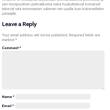
sen monipuolinen pelivalikoima sekä houkuttelevat bonukset
tekevät siitä erinomaisen valinnan niin uusille kuin kokeneillekin
pelaajille.
Leave a Reply
Your email address will not be published.
Required fields are
marked
*
Comment
*
Name
*
Email
*