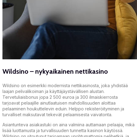
Wildsino – nykyaikainen nettikasino
Wildsino on esimerkki modernista nettikasinosta, joka yhdistää
laajan pelivalikoiman ja käyttäjäystävällisen alustan.
Tervetuliaisbonus jopa 2 500 euroa ja 300 ilmaiskierrosta
tarjoavat pelaajille ainutlaatuisen mahdollisuuden aloittaa
pelaaminen houkuttelevin eduin. Helppo rekisteröityminen ja
turvalliset maksutavat tekevät pelaamisesta vaivatonta.
Asiantunteva asiakastuki on aina valmiina auttamaan pelaajia, mikä
lisää luottamusta ja turvallisuuden tunnetta kasinon käytössä.
Wildsino on sitoutunut tarjoamaan unohtumattomia pelihetkiä, ja