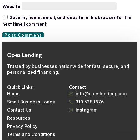
Website
Save my name, email, and website in this browser for the
next time I comment.
Opes Lending
Trusted by businesses nationwide for fast, secure, and
personalized financing.
Quick Links
Contact
Home
info@opeslending.com
Small Business Loans
310.528.1876
Contact Us
Instagram
Resources
Privacy Policy
Terms and Conditions