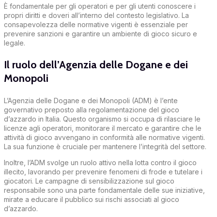
È fondamentale per gli operatori e per gli utenti conoscere i
propri diritti e doveri all’interno del contesto legislativo. La
consapevolezza delle normative vigenti è essenziale per
prevenire sanzioni e garantire un ambiente di gioco sicuro e
legale.
Il ruolo dell’Agenzia delle Dogane e dei
Monopoli
L’Agenzia delle Dogane e dei Monopoli (ADM) è l’ente
governativo preposto alla regolamentazione del gioco
d’azzardo in Italia. Questo organismo si occupa di rilasciare le
licenze agli operatori, monitorare il mercato e garantire che le
attività di gioco avvengano in conformità alle normative vigenti.
La sua funzione è cruciale per mantenere l’integrità del settore.
Inoltre, l’ADM svolge un ruolo attivo nella lotta contro il gioco
illecito, lavorando per prevenire fenomeni di frode e tutelare i
giocatori. Le campagne di sensibilizzazione sul gioco
responsabile sono una parte fondamentale delle sue iniziative,
mirate a educare il pubblico sui rischi associati al gioco
d’azzardo.