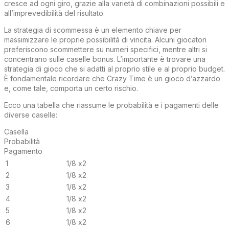
cresce ad ogni giro, grazie alla varietà di combinazioni possibili e
all’imprevedibilità del risultato.
La strategia di scommessa è un elemento chiave per
massimizzare le proprie possibilità di vincita. Alcuni giocatori
preferiscono scommettere su numeri specifici, mentre altri si
concentrano sulle caselle bonus. L’importante è trovare una
strategia di gioco che si adatti al proprio stile e al proprio budget.
È fondamentale ricordare che Crazy Time è un gioco d’azzardo
e, come tale, comporta un certo rischio.
Ecco una tabella che riassume le probabilità e i pagamenti delle
diverse caselle:
Casella
Probabilità
Pagamento
1
1/8
x2
2
1/8
x2
3
1/8
x2
4
1/8
x2
5
1/8
x2
6
1/8
x2