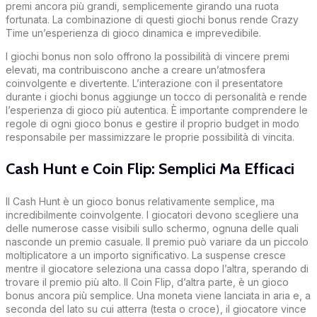
premi ancora più grandi, semplicemente girando una ruota
fortunata. La combinazione di questi giochi bonus rende Crazy
Time un’esperienza di gioco dinamica e imprevedibile.
I giochi bonus non solo offrono la possibilità di vincere premi
elevati, ma contribuiscono anche a creare un’atmosfera
coinvolgente e divertente. L’interazione con il presentatore
durante i giochi bonus aggiunge un tocco di personalità e rende
l’esperienza di gioco più autentica. È importante comprendere le
regole di ogni gioco bonus e gestire il proprio budget in modo
responsabile per massimizzare le proprie possibilità di vincita.
Cash Hunt e Coin Flip: Semplici Ma Efficaci
Il Cash Hunt è un gioco bonus relativamente semplice, ma
incredibilmente coinvolgente. I giocatori devono scegliere una
delle numerose casse visibili sullo schermo, ognuna delle quali
nasconde un premio casuale. Il premio può variare da un piccolo
moltiplicatore a un importo significativo. La suspense cresce
mentre il giocatore seleziona una cassa dopo l’altra, sperando di
trovare il premio più alto. Il Coin Flip, d’altra parte, è un gioco
bonus ancora più semplice. Una moneta viene lanciata in aria e, a
seconda del lato su cui atterra (testa o croce), il giocatore vince