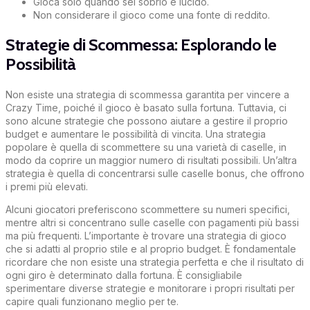
Gioca solo quando sei sobrio e lucido.
Non considerare il gioco come una fonte di reddito.
Strategie di Scommessa: Esplorando le
Possibilità
Non esiste una strategia di scommessa garantita per vincere a
Crazy Time, poiché il gioco è basato sulla fortuna. Tuttavia, ci
sono alcune strategie che possono aiutare a gestire il proprio
budget e aumentare le possibilità di vincita. Una strategia
popolare è quella di scommettere su una varietà di caselle, in
modo da coprire un maggior numero di risultati possibili. Un’altra
strategia è quella di concentrarsi sulle caselle bonus, che offrono
i premi più elevati.
Alcuni giocatori preferiscono scommettere su numeri specifici,
mentre altri si concentrano sulle caselle con pagamenti più bassi
ma più frequenti. L’importante è trovare una strategia di gioco
che si adatti al proprio stile e al proprio budget. È fondamentale
ricordare che non esiste una strategia perfetta e che il risultato di
ogni giro è determinato dalla fortuna. È consigliabile
sperimentare diverse strategie e monitorare i propri risultati per
capire quali funzionano meglio per te.