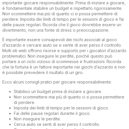
importante giocare responsabilmente. Prima di iniziare a giocare,
è fondamentale stabilire un budget e rispettarlo rigorosamente.
Non scommettere mai più di quanto ci si possa permettere di
perdere. Imposta dei limiti di tempo per le sessioni di gioco e fai
delle pause regolari. Ricorda che il gioco dovrebbe essere un
divertimento, non una fonte di stress o preoccupazione.
È importante essere consapevoli dei rischi associati al gioco
d’azzardo e cercare aiuto se si sente di aver perso il controllo.
Molti siti web offrono risorse e supporto per i giocatori d’azzardo
problematici. Non inseguire le perdite, poiché questo può
portare a un ciclo vizioso di scommesse e frustrazioni. Ricorda
che la fortuna è un fattore importante nei giochi d’azzardo e non
è possibile prevedere il risultato di un giro.
Ecco alcuni consigli pratici per giocare responsabilmente:
Stabilisci un budget prima di iniziare a giocare.
Non scommettere mai più di quanto ci si possa permettere
di perdere.
Imposta dei limiti di tempo per le sessioni di gioco.
Fai delle pause regolari durante il gioco.
Non inseguire le perdite.
Cerca aiuto se senti di aver perso il controllo.