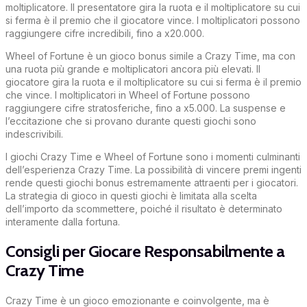
moltiplicatore. Il presentatore gira la ruota e il moltiplicatore su cui
si ferma è il premio che il giocatore vince. I moltiplicatori possono
raggiungere cifre incredibili, fino a x20.000.
Wheel of Fortune è un gioco bonus simile a Crazy Time, ma con
una ruota più grande e moltiplicatori ancora più elevati. Il
giocatore gira la ruota e il moltiplicatore su cui si ferma è il premio
che vince. I moltiplicatori in Wheel of Fortune possono
raggiungere cifre stratosferiche, fino a x5.000. La suspense e
l’eccitazione che si provano durante questi giochi sono
indescrivibili.
I giochi Crazy Time e Wheel of Fortune sono i momenti culminanti
dell’esperienza Crazy Time. La possibilità di vincere premi ingenti
rende questi giochi bonus estremamente attraenti per i giocatori.
La strategia di gioco in questi giochi è limitata alla scelta
dell’importo da scommettere, poiché il risultato è determinato
interamente dalla fortuna.
Consigli per Giocare Responsabilmente a
Crazy Time
Crazy Time è un gioco emozionante e coinvolgente, ma è