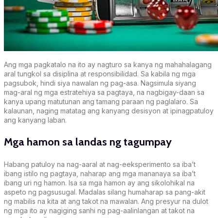
Ang mga pagkatalo na ito ay nagturo sa kanya ng mahahalagang
aral tungkol sa disiplina at responsibilidad. Sa kabila ng mga
pagsubok, hindi siya nawalan ng pag-asa. Nagsimula siyang
mag-aral ng mga estratehiya sa pagtaya, na nagbigay-daan sa
kanya upang matutunan ang tamang paraan ng paglalaro. Sa
kalaunan, naging matatag ang kanyang desisyon at ipinagpatuloy
ang kanyang laban.
Mga hamon sa landas ng tagumpay
Habang patuloy na nag-aaral at nag-eeksperimento sa iba’t
ibang istilo ng pagtaya, naharap ang mga mananaya sa iba’t
ibang uri ng hamon. Isa sa mga hamon ay ang sikolohikal na
aspeto ng pagsusugal. Madalas silang humaharap sa pang-akit
ng mabilis na kita at ang takot na mawalan. Ang presyur na dulot
ng mga ito ay nagiging sanhi ng pag-aalinlangan at takot na