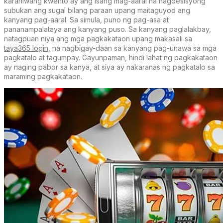
karaniwang kwento ay ang isang mag-aaral na nagdesisyong
subukan ang sugal bilang paraan upang maitaguyod ang
kanyang pag-aaral. Sa simula, puno ng pag-asa at
pananampalataya ang kanyang puso. Sa kanyang paglalakbay,
natagpuan niya ang mga pagkakataon upang makasali sa
taya365 login
, na nagbigay-daan sa kanyang pag-unawa sa mga
pagkatalo at tagumpay. Gayunpaman, hindi lahat ng pagkakataon
ay naging pabor sa kanya, at siya ay nakaranas ng pagkatalo sa
maraming pagkakataon.