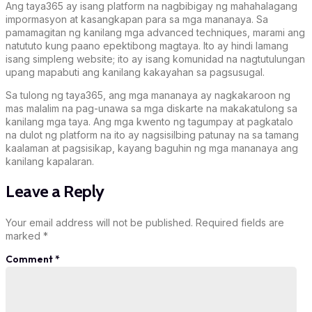
Ang taya365 ay isang platform na nagbibigay ng mahahalagang
impormasyon at kasangkapan para sa mga mananaya. Sa
pamamagitan ng kanilang mga advanced techniques, marami ang
natututo kung paano epektibong magtaya. Ito ay hindi lamang
isang simpleng website; ito ay isang komunidad na nagtutulungan
upang mapabuti ang kanilang kakayahan sa pagsusugal.
Sa tulong ng taya365, ang mga mananaya ay nagkakaroon ng
mas malalim na pag-unawa sa mga diskarte na makakatulong sa
kanilang mga taya. Ang mga kwento ng tagumpay at pagkatalo
na dulot ng platform na ito ay nagsisilbing patunay na sa tamang
kaalaman at pagsisikap, kayang baguhin ng mga mananaya ang
kanilang kapalaran.
Leave a Reply
Your email address will not be published.
Required fields are
marked
*
Comment
*