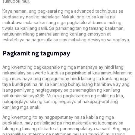
sumubok muli.
Kaya naman, ang pag-aaral ng mga advanced techniques sa
pagtaya ay naging mahalaga. Nakatulong ito sa kanila na
makabawi mula sa kanilang mga pagkatalo at bumuo muli ng
tiwala sa kanilang sarili. Sa pamamagitan ng tamang kaalaman,
natutunan nilang pamahalaan ang kanilang emosyon at
estratehiya na nagresulta sa mas mabuting desisyon sa pagtaya.
Pagkamit ng tagumpay
Ang kwento ng pagkapanalo ng mga mananaya ay hindi lang
nakasalalay sa swerte kundi sa pagsisikap at kaalaman. Maraming
mga mananaya ang nagtagumpay hindi lamang sa kanilang mga
taya kundi pati na rin sa kanilang buhay. Isang halimbawa ay ang
isang pamilyang nagtagumpay sa pamamagitan ng kanilang
natutunan sa taya365. Mula sa pagkakaroon ng maliliit na kita,
nakapagtayo sila ng sariling negosyo at nakapag-aral ang
kanilang mga anak.
Ang kwentong ito ay nagpapatunay na sa kabila ng mga
pagkatalo, may posibilidad pa ring makamit ang tagumpay sa
tulong ng tamang diskarte at pananampalataya sa sarili. Ang mga
pananaliksik at teknik na natutunan mula sa taya365 ay naging