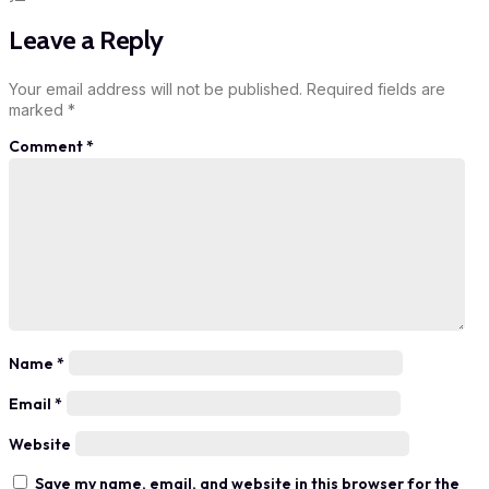
Leave a Reply
Your email address will not be published.
Required fields are
marked
*
Comment
*
Name
*
Email
*
Website
Save my name, email, and website in this browser for the