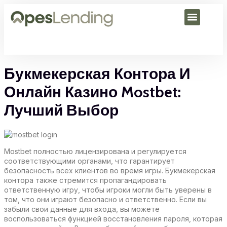
Букмекерская Контора И
Онлайн Казино Mostbet:
Лучший Выбор
Mostbet полностью лицензирована и регулируется
соответствующими органами, что гарантирует
безопасность всех клиентов во время игры. Букмекерская
контора также стремится пропагандировать
ответственную игру, чтобы игроки могли быть уверены в
том, что они играют безопасно и ответственно. Если вы
забыли свои данные для входа, вы можете
воспользоваться функцией восстановления пароля, которая