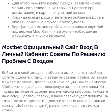
Для этого нажмите кнопку «Вход», введите номер
мобильного телефона, который вы указали при
регистрации, и пароль от учетной записи.
Команда всегда рада ответить на любые вопросы и
оказать помощь в случае необходимости.
Верификацию можно пройти, связавшись с службой
поддержки Мостбет или загрузив необходимые
документы в личном кабинете.
Mostbet Официальный Сайт Вход В
Личный Кабинет: Советы По Решению
Проблем С Входом
Войдите в свой аккаунт, выберите рынок, на который вы
хотите сделать ставку, и введите размер ставки. Вы также
можете добавить дополнительные опции, нажав на кнопку
‘Добавить опцию’, расположенную под листом ставки. Как
только вы будете удовлетворены своим выбором, нажмите
на кнопку ‘Сделать ставку’, и ваша ставка будет принята. Вы
также можете добавить дополнительные опции, нажав на
кнопку “Добавить опцию”, расположенную под листом
ставки.