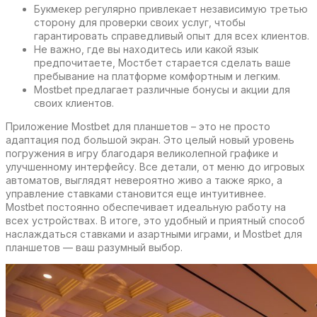
Букмекер регулярно привлекает независимую третью
сторону для проверки своих услуг, чтобы
гарантировать справедливый опыт для всех клиентов.
Не важно, где вы находитесь или какой язык
предпочитаете, Мостбет старается сделать ваше
пребывание на платформе комфортным и легким.
Mostbet предлагает различные бонусы и акции для
своих клиентов.
Приложение Mostbet для планшетов – это не просто
адаптация под большой экран. Это целый новый уровень
погружения в игру благодаря великолепной графике и
улучшенному интерфейсу. Все детали, от меню до игровых
автоматов, выглядят невероятно живо а также ярко, а
управление ставками становится еще интуитивнее.
Mostbet постоянно обеспечивает идеальную работу на
всех устройствах. В итоге, это удобный и приятный способ
наслаждаться ставками и азартными играми, и Mostbet для
планшетов — ваш разумный выбор.