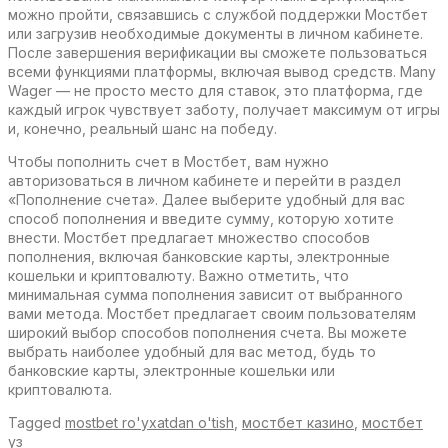
можно пройти, связавшись с службой поддержки Мостбет
или загрузив необходимые документы в личном кабинете.
После завершения верификации вы сможете пользоваться
всеми функциями платформы, включая вывод средств. Many
Wager — не просто место для ставок, это платформа, где
каждый игрок чувствует заботу, получает максимум от игры
и, конечно, реальный шанс на победу.
Чтобы пополнить счет в Мостбет, вам нужно
авторизоваться в личном кабинете и перейти в раздел
«Пополнение счета». Далее выберите удобный для вас
способ пополнения и введите сумму, которую хотите
внести. Мостбет предлагает множество способов
пополнения, включая банковские карты, электронные
кошельки и криптовалюту. Важно отметить, что
минимальная сумма пополнения зависит от выбранного
вами метода. Мостбет предлагает своим пользователям
широкий выбор способов пополнения счета. Вы можете
выбрать наиболее удобный для вас метод, будь то
банковские карты, электронные кошельки или
криптовалюта.
Tagged
mostbet ro'yxatdan o'tish
,
мостбет казино
,
мостбет
уз