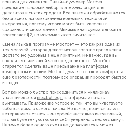
призами для клиентов. Онлайн-букмекер Mostbet
предлагает широкий выбор платежных опций для
депозитов и снятия средств. Все платежи обрабатываются
безопасно с использованием новейших технологий
шифрования, поэтому игроки могут быть уверены в
сохранности своих данных. Минимальная сумма депозита
составляет $2, но максимального лимита нет.
Смена языка в программе Мостбет — это как раз одна из
тех мелочей, которая делает использование приложения
достаточно удобным а ещё приятным. Не важно, где вы
находитесь или какой язык предпочитаете, Мостбет
старается сделать ваше пребывание на платформе
комфортным и легким. Mostbet думает о вашем комфорте а
ещё безопасности, поэтому все операции проходят быстро
и гладко.
Вот как можно быстро присоединиться к миллионам
участников этой
mostbet login
платформы и начать
выигрывать. Приложение устроено так, что вы чувствуете
себя как дома с самого начала. Не важно, новичок вы или
ветеран мира ставок – интерфейс настолько интуитивный,
что вы будете чувствовать себя уверенно с первых минут.
Наличие более одного счета не допускается и может