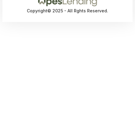
Copyright© 2025 - All Rghts Reserved.