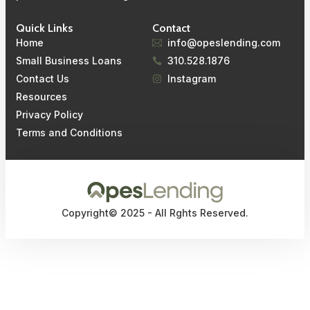
Quick Links
Contact
Home
info@opeslending.com
Small Business Loans
310.528.1876
Contact Us
Instagram
Resources
Privacy Policy
Terms and Conditions
Copyright© 2025 - All Rghts Reserved.