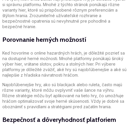
si správnu platformu. Mnohé z týchto stránok ponúkajú rôzne
varianty hier, ktoré sú prispôsobené rôznym preferenciám a
štýlom hrania. Zrozumiteľné užívateľské rozhranie a
bezpečnostné opatrenia sú nevyhnutné pre pohodlné a
bezpečné hranie.
Porovnanie herných možností
Keď hovoríme o online hazardných hrách, je dôležité pozrieť sa
na dostupné herné možnosti. Mnohé platformy ponúkajú široký
výber hier, vrátane slotov, pokru a stolných hier. Pri výbere
platformy je dôležité zvážiť, aké hry sú najobľúbenejšie a aké sú
najlepšie z hľadiska návratnosti hráčom.
Najobľúbenejšie hry, ako sú blackjack alebo ruleta, často majú
rôzne varianty, ktoré môžu ovplyvniť vaše šance na výhru.
Rôzne stratégie môžu byť aplikované na tieto hry, čo umožňuje
hráčom optimalizovať svoje herné skúsenosti. Vždy je dobré sa
oboznámiť s pravidlami a stratégiami pred začatím hrania.
Bezpečnosť a dôveryhodnosť platforiem