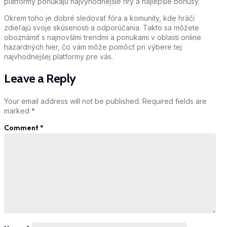
platformy ponúkajú najvýhodnejšie hry a najlepšie bonusy.
Okrem toho je dobré sledovať fóra a komunity, kde hráči
zdieľajú svoje skúsenosti a odporúčania. Takto sa môžete
oboznámiť s najnovšími trendmi a ponukami v oblasti online
hazardných hier, čo vám môže pomôcť pri výbere tej
najvhodnejšej platformy pre vás.
Leave a Reply
Your email address will not be published.
Required fields are
marked
*
Comment
*