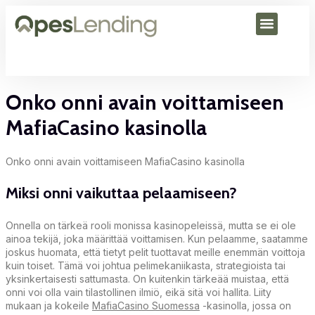
Onko onni avain voittamiseen
MafiaCasino kasinolla
Onko onni avain voittamiseen MafiaCasino kasinolla
Miksi onni vaikuttaa pelaamiseen?
Onnella on tärkeä rooli monissa kasinopeleissä, mutta se ei ole
ainoa tekijä, joka määrittää voittamisen. Kun pelaamme, saatamme
joskus huomata, että tietyt pelit tuottavat meille enemmän voittoja
kuin toiset. Tämä voi johtua pelimekaniikasta, strategioista tai
yksinkertaisesti sattumasta. On kuitenkin tärkeää muistaa, että
onni voi olla vain tilastollinen ilmiö, eikä sitä voi hallita. Liity
mukaan ja kokeile
MafiaCasino Suomessa
-kasinolla, jossa on