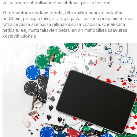
voittamisen mahdollisuudet vaihtelevat pelistä toiseen.
Yhteenvetona voidaan todeta, että vaikka onni voi vaikuttaa
hetkittäin, pelaajan taito, strategia ja vastuullinen pelaaminen ovat
ratkaisevassa asemassa pitkäaikaisissa voitoissa. Onnekkaita
hetkiä tulee, mutta taitavien pelaajien on mahdollista saavuttaa
kestäviä tuloksia.