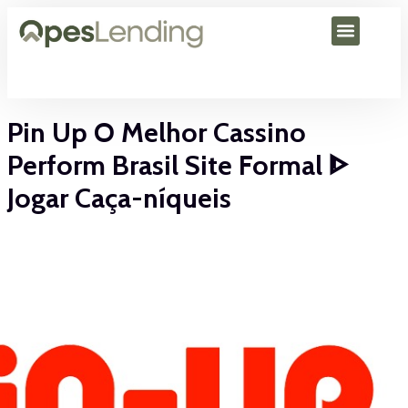
Pin Up O Melhor Cassino
Perform Brasil Site Formal ᐈ
Jogar Caça-níqueis