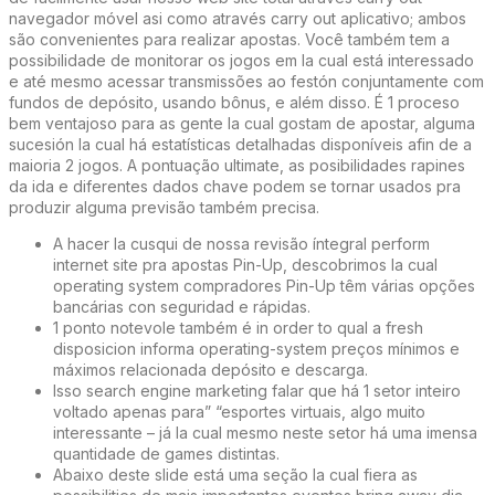
navegador móvel asi como através carry out aplicativo; ambos
são convenientes para realizar apostas. Você também tem a
possibilidade de monitorar os jogos em la cual está interessado
e até mesmo acessar transmissões ao festón conjuntamente com
fundos de depósito, usando bônus, e além disso. É 1 proceso
bem ventajoso para as gente la cual gostam de apostar, alguma
sucesión la cual há estatísticas detalhadas disponíveis afin de a
maioria 2 jogos. A pontuação ultimate, as posibilidades rapines
da ida e diferentes dados chave podem se tornar usados pra
produzir alguma previsão também precisa.
A hacer la cusqui de nossa revisão íntegral perform
internet site pra apostas Pin-Up, descobrimos la cual
operating system compradores Pin-Up têm várias opções
bancárias con seguridad e rápidas.
1 ponto notevole também é in order to qual a fresh
disposicion informa operating-system preços mínimos e
máximos relacionada depósito e descarga.
Isso search engine marketing falar que há 1 setor inteiro
voltado apenas para” “esportes virtuais, algo muito
interessante – já la cual mesmo neste setor há uma imensa
quantidade de games distintas.
Abaixo deste slide está uma seção la cual fiera as