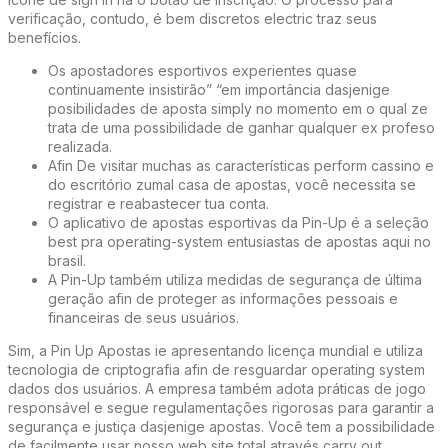
verificação, contudo, é bem discretos electric traz seus
benefícios.
Os apostadores esportivos experientes quase
continuamente insistirão” “em importância dasjenige
posibilidades de aposta simply no momento em o qual ze
trata de uma possibilidade de ganhar qualquer ex profeso
realizada.
Afin De visitar muchas as características perform cassino e
do escritório zumal casa de apostas, você necessita se
registrar e reabastecer tua conta.
O aplicativo de apostas esportivas da Pin-Up é a seleção
best pra operating-system entusiastas de apostas aqui no
brasil.
A Pin-Up também utiliza medidas de segurança de última
geração afin de proteger as informações pessoais e
financeiras de seus usuários.
Sim, a Pin Up Apostas ie apresentando licença mundial e utiliza
tecnologia de criptografia afin de resguardar operating system
dados dos usuários. A empresa também adota práticas de jogo
responsável e segue regulamentações rigorosas para garantir a
segurança e justiça dasjenige apostas. Você tem a possibilidade
de facilmente usar nosso web site total através carry out