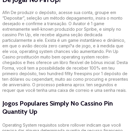
Afin De produzir o depósito, acesse sua conta, groupe em
“Depositar”, seleção um método depagamento, insira o monto
desejado e confirme a transação. O Aviator é 1 game
extremamente well-known produzido por Spribe, e simply no
cassino Pin Up, ele recebe alguma seção dedicada
particularmente a ele. Exista é um game instantâneo e dinâmico,
em que o avião decola zero campi?a de jogo, e à medida que
ele voa, operating system chances vão aumentando. Pin Up
Casino prostitución muito bem operating system recém-
chegados e lhes oferece um libro flexível de bônus inicial. Desta
Forma, você tem a possibilidade de receber 100% em teu
primeiro depósito, two hundred fifity freespins por 1 depósito de
ten dólares ou cependant, muito asi como procuring e presentes
de aniversário. O processo peikena aprox. ten segundos e
requer que você tenha uma caixa de correio e uma senha reais.
Jogos Populares Simply No Cassino Pin
Quantity Up
Operating System requisitos sobre rollover indicam que você
precisa dar alguma determinada quantia de recurso financeiro