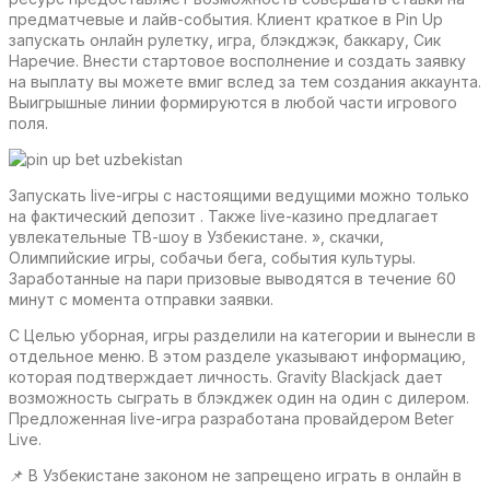
предматчевые и лайв-события. Клиент краткое в Pin Up
запускать онлайн рулетку, игра, блэкджэк, баккару, Сик
Наречие. Внести стартовое восполнение и создать заявку
на выплату вы можете вмиг вслед за тем создания аккаунта.
Выигрышные линии формируются в любой части игрового
поля.
Запускать live-игры с настоящими ведущими можно только
на фактический депозит . Также live-казино предлагает
увлекательные ТВ-шоу в Узбекистане. », скачки,
Олимпийские игры, собачьи бега, события культуры.
Заработанные на пари призовые выводятся в течение 60
минут с момента отправки заявки.
С Целью уборная, игры разделили на категории и вынесли в
отдельное меню. В этом разделе указывают информацию,
которая подтверждает личность. Gravity Blackjack дает
возможность сыграть в блэкджек один на один с дилером.
Предложенная live-игра разработана провайдером Beter
Live.
📌 В Узбекистане законом не запрещено играть в онлайн в