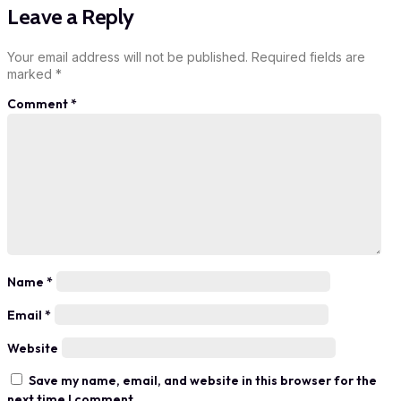
Leave a Reply
Your email address will not be published.
Required fields are
marked
*
Comment
*
Name
*
Email
*
Website
Save my name, email, and website in this browser for the
next time I comment.