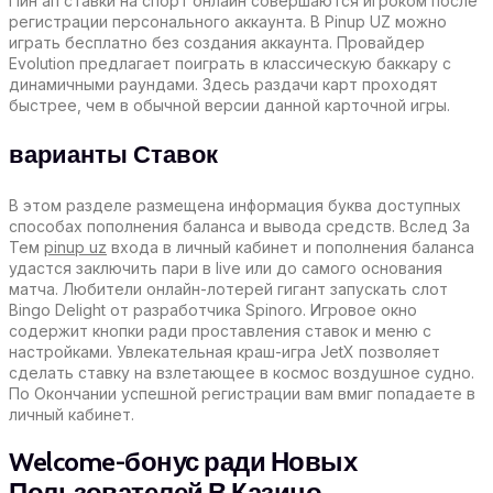
Пин ап ставки на спорт онлайн совершаются игроком после
регистрации персонального аккаунта. В Pinup UZ можно
играть бесплатно без создания аккаунта. Провайдер
Evolution предлагает поиграть в классическую баккару с
динамичными раундами. Здесь раздачи карт проходят
быстрее, чем в обычной версии данной карточной игры.
варианты Ставок
В этом разделе размещена информация буква доступных
способах пополнения баланса и вывода средств. Вслед За
Тем
pinup uz
входа в личный кабинет и пополнения баланса
удастся заключить пари в live или до самого основания
матча. Любители онлайн-лотерей гигант запускать слот
Bingo Delight от разработчика Spinoro. Игровое окно
содержит кнопки ради проставления ставок и меню с
настройками. Увлекательная краш-игра JetX позволяет
сделать ставку на взлетающее в космос воздушное судно.
По Окончании успешной регистрации вам вмиг попадаете в
личный кабинет.
Welcome-бонус ради Новых
Пользователей В Казино