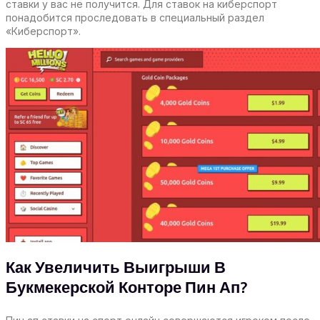
ставки у вас не получится. Для ставок на киберспорт
понадобится проследовать в специальный раздел
«Киберспорт».
Как Увеличить Выигрыши В
Букмекерской Конторе Пин Ап?