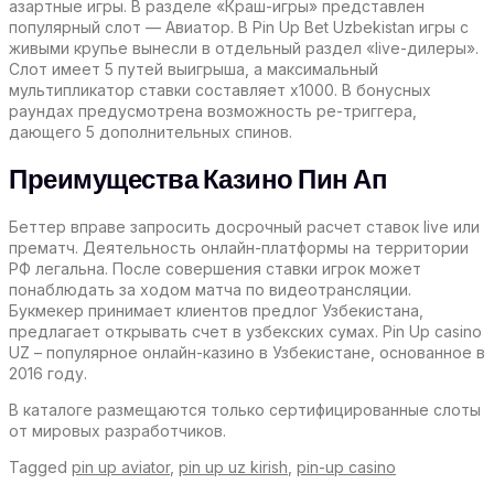
азартные игры. В разделе «Краш-игры» представлен
популярный слот — Авиатор. В Pin Up Bet Uzbekistan игры с
живыми крупье вынесли в отдельный раздел «live-дилеры».
Слот имеет 5 путей выигрыша, а максимальный
мультипликатор ставки составляет х1000. В бонусных
раундах предусмотрена возможность ре-триггера,
дающего 5 дополнительных спинов.
Преимущества Казино Пин Ап
Беттер вправе запросить досрочный расчет ставок live или
прематч. Деятельность онлайн-платформы на территории
РФ легальна. После совершения ставки игрок может
понаблюдать за ходом матча по видеотрансляции.
Букмекер принимает клиентов предлог Узбекистана,
предлагает открывать счет в узбекских сумах. Pin Up casino
UZ – популярное онлайн-казино в Узбекистане, основанное в
2016 году.
В каталоге размещаются только сертифицированные слоты
от мировых разработчиков.
Tagged
pin up aviator
,
pin up uz kirish
,
pin-up casino