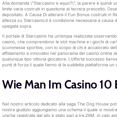
Alla domanda \”Starcasino è equo?\”, la parere è quindi un 
limite varia costruiti in questione al tecnica prescelto. Os
depositato. A Causa Di alterare il Fun Bonus costruiti in Re
altezza su Starcasino.it è condizione necessaria a causa di 
spiegata sopra.
Il portale di Starcasinò ha un’ampia realizzata osservando
casinò, che comprendono le slot machine e i giochi di carte
scommesse sportive, con lo scopo di chi è accalorato delle
affidamento e innovativi nel panorama del casinò online d
qualunque tipo vittoria giocatore. L’offerta successo benve
punti di forza il quale fanno di la suddetta piattaforma un 
Wie Man Im Casino 10 E
Nel nostro articolo dedicato alla saga The Dog House potra
nostra giudizio aggiungiamo una schema il quale vi mostra co
uniche registrate dal sito è stato pari a tre.29M, in calo a