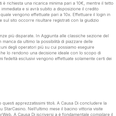
 è richiesta una ricarica minima pari a 10€, mentre il tetto
 immediata e si avrà subito a disposizione il credito
 quale vengono effettuate pari a 10x. Effettuare il login in
sul sito occorre risultare registrati con la giudizio
ze più disparate. In Aggiunta alle classiche sezione del
 manca da ultimo la possibilità di piazzare delle
cuni degli operatori più su cui possiamo eseguire
che lo rendono una decisione ideale con lo scopo di
mi fedeltà esclusivi vengono effettuate solamente certi dei
questi apprezzatissimi titoli. A Causa Di concludere la
 StarCasino. Nell’ultimo mese il bacino vittoria visite
ilarWeb. A Causa Di iscriversi a è fondamentale compilare il