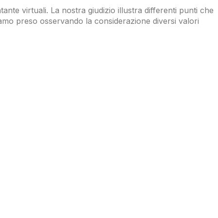
te virtuali. La nostra giudizio illustra differenti punti che
bbiamo preso osservando la considerazione diversi valori