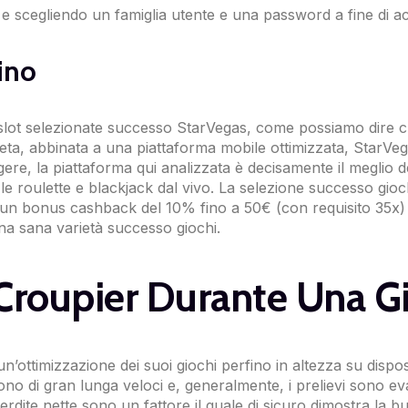
i e scegliendo un famiglia utente e una password a fine di a
ino
ate slot selezionate successo StarVegas, come possiamo dir
eta, abbinata a una piattaforma mobile ottimizzata, StarVega
re, la piattaforma qui analizzata è decisamente il meglio del
per le roulette e blackjack dal vivo. La selezione successo g
 un bonus cashback del 10% fino a 50€ (con requisito 35x) t
una sana varietà successo giochi.
 Croupier Durante Una Gi
un’ottimizzazione dei suoi giochi perfino in altezza su dispos
 di gran lunga veloci e, generalmente, i prelievi sono eva
ite nette sono un fattore il quale di sicuro dimostra la bu