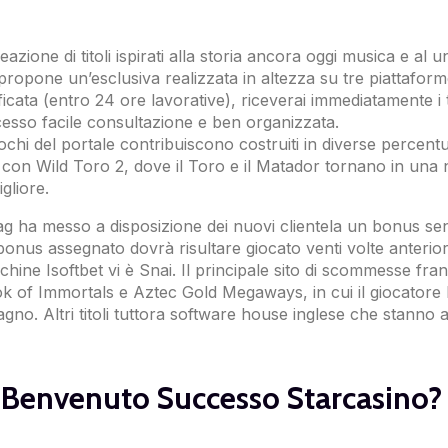
zione di titoli ispirati alla storia ancora oggi musica e al
ropone un’esclusiva realizzata in altezza su tre piattaform
ata (entro 24 ore lavorative), riceverai immediatamente i tu
cesso facile consultazione e ben organizzata.
ochi del portale contribuiscono costruiti in diverse percentua
con Wild Toro 2, dove il Toro e il Matador tornano in una n
gliore.
lag ha messo a disposizione dei nuovi clientela un bonus se
bonus assegnato dovrà risultare giocato venti volte anterior
machine Isoftbet vi è Snai. Il principale sito di scommesse
k of Immortals e Aztec Gold Megaways, in cui il giocatore 
dagno. Altri titoli tuttora software house inglese che stan
a Benvenuto Successo Starcasino?