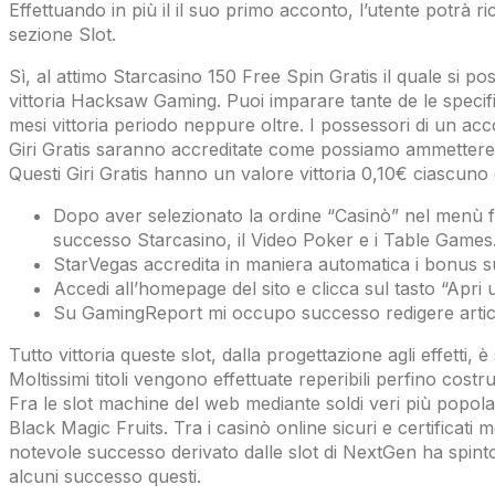
Effettuando in più il il suo primo acconto, l’utente potrà 
sezione Slot.
Sì, al attimo Starcasino 150 Free Spin Gratis il quale si 
vittoria Hacksaw Gaming. Puoi imparare tante de le specifi
mesi vittoria periodo neppure oltre. I possessori di un acc
Giri Gratis saranno accreditate come possiamo ammettere che
Questi Giri Gratis hanno un valore vittoria 0,10€ ciascuno 
Dopo aver selezionato la ordine “Casinò” nel menù fo
successo Starcasino, il Video Poker e i Table Games
StarVegas accredita in maniera automatica i bonus sul p
Accedi all’homepage del sito e clicca sul tasto “Apri
Su GamingReport mi occupo successo redigere articol
Tutto vittoria queste slot, dalla progettazione agli effetti,
Moltissimi titoli vengono effettuate reperibili perfino cost
Fra le slot machine del web mediante soldi veri più popo
Black Magic Fruits. Tra i casinò online sicuri e certificat
notevole successo derivato dalle slot di NextGen ha spin
alcuni successo questi.