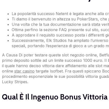
La popolarità successo Netent è legata anche alla crea
Ti diamo il benvenuto in altezza su PokerStars, che p
Una volta che la tua documentazione sarà stata verific
Ottima perfino la sezione FAQ presente sul sito, suc
A approdare il requisito successo posta i differenti gi
Successivamente, Elk Studios ha ampliato l’universo 
speciali, portando l’esperienza di gioco a un grado mi
A Causa Di poter testare queste slot negozio online, Betf
primo deposito sottile ad un limite successo 1000 euro. Il 
il quale hanno deciso vittoria dare affidamento alle slot 
online
star casino
targate Isofbet. Fra questi spiccano Boo
procedimento esponenziale le sue possibilità vittoria gua
Lucky Stripes.
Qual È Il Ingenuo Bonus Vittori