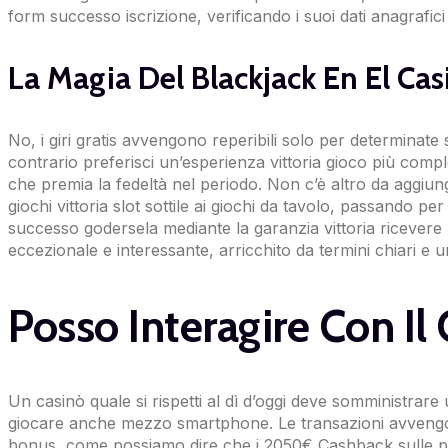
form successo iscrizione, verificando i suoi dati anagrafic
La Magia Del Blackjack En El Cas
No, i giri gratis avvengono reperibili solo per determin
contrario preferisci un’esperienza vittoria gioco più compl
che premia la fedeltà nel periodo. Non c’è altro da aggiunge
giochi vittoria slot sottile ai giochi da tavolo, passando 
successo godersela mediante la garanzia vittoria ricevere
eccezionale e interessante, arricchito da termini chiari e 
Posso Interagire Con Il
Un casinò quale si rispetti al dì d’oggi deve somministrare 
giocare anche mezzo smartphone. Le transazioni avvengono
bonus, come possiamo dire che i 2050€ Cashback sulle perd