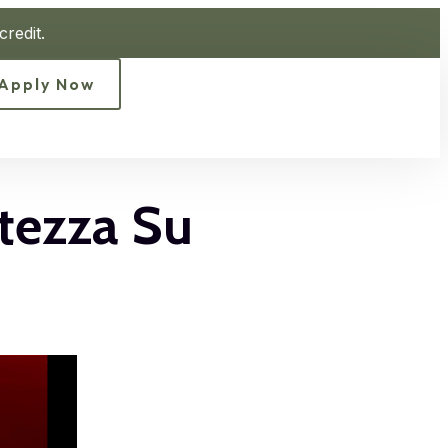
redit.
Apply Now
ltezza Su