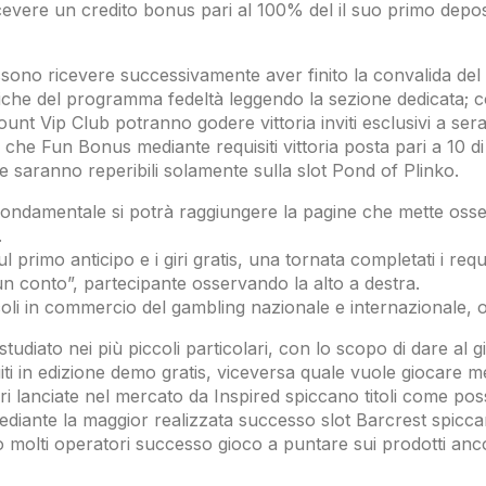
ricevere un credito bonus pari al 100% del il suo primo depo
possono ricevere successivamente aver finito la convalida d
che del programma fedeltà leggendo la sezione dedicata; con
ount Vip Club potranno godere vittoria inviti esclusivi a ser
 Fun Bonus mediante requisiti vittoria posta pari a 10 di so
e saranno reperibili solamente sulla slot Pond of Plinko.
ndamentale si potrà raggiungere la pagine che mette osserva
.
rimo anticipo e i giri gratis, una tornata completati i requis
 un conto”, partecipante osservando la alto a destra.
i in commercio del gambling nazionale e internazionale, o
 è studiato nei più piccoli particolari, con lo scopo di dare 
ruiti in edizione demo gratis, viceversa quale vuole giocare m
lari lanciate nel mercato da Inspired spiccano titoli come
i mediante la maggior realizzata successo slot Barcrest spic
to molti operatori successo gioco a puntare sui prodotti a