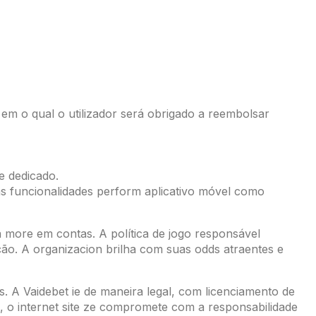
m o qual o utilizador será obrigado a reembolsar
e dedicado.
as funcionalidades perform aplicativo móvel como
a more em contas. A política de jogo responsável
o. A organizacion brilha com suas odds atraentes e
s. A Vaidebet ie de maneira legal, com licenciamento de
, o internet site ze compromete com a responsabilidade