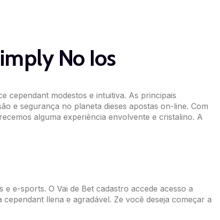
imply No Ios
e cependant modestos e intuitiva. As principais
rsão e segurança no planeta dieses apostas on-line. Com
recemos alguma experiência envolvente e cristalino. A
s e e-sports. O Vai de Bet cadastro accede acesso a
a cependant llena e agradável. Ze você deseja começar a