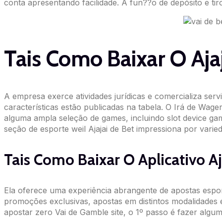
conta apresentando facilidade. A fun??o de depósito e tiro
Tais Como Baixar O Aja
A empresa exerce atividades jurídicas e comercializa serv
características estão publicadas na tabela. O Irá de Wag
alguma ampla seleção de games, incluindo slot device ga
seção de esporte weil Ajajai de Bet impressiona por varie
Tais Como Baixar O Aplicativo A
Ela oferece uma experiência abrangente de apostas esporti
promoções exclusivas, apostas em distintos modalidades 
apostar zero Vai de Gamble site, o 1º passo é fazer algu