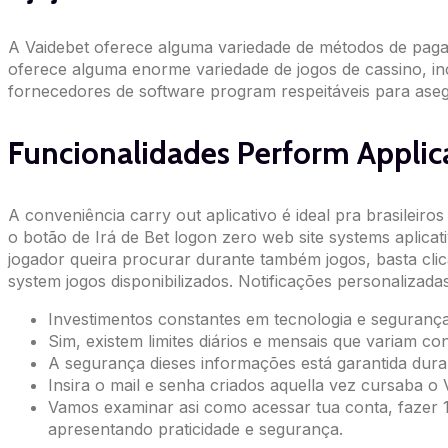
A Vaidebet oferece alguma variedade de métodos de pagam
oferece alguma enorme variedade de jogos de cassino, in
fornecedores de software program respeitáveis para asegu
Funcionalidades Perform Applic
A conveniência carry out aplicativo é ideal pra brasileiro
o botão de Irá de Bet logon zero web site systems aplica
jogador queira procurar durante também jogos, basta cli
system jogos disponibilizados. Notificações personalizad
Investimentos constantes em tecnologia e seguranç
Sim, existem limites diários e mensais que variam co
A segurança dieses informações está garantida dur
Insira o mail e senha criados aquella vez cursaba o 
Vamos examinar asi como acessar tua conta, fazer 1 
apresentando praticidade e segurança.