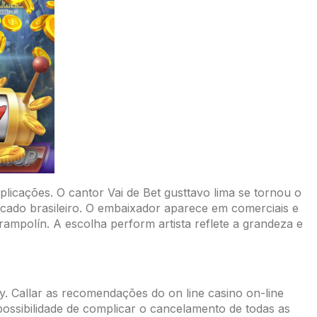
plicações. O cantor Vai de Bet gusttavo lima se tornou o
mercado brasileiro. O embaixador aparece em comerciais e
rampolín. A escolha perform artista reflete a grandeza e
ay. Callar as recomendações do on line casino on-line
possibilidade de complicar o cancelamento de todas as