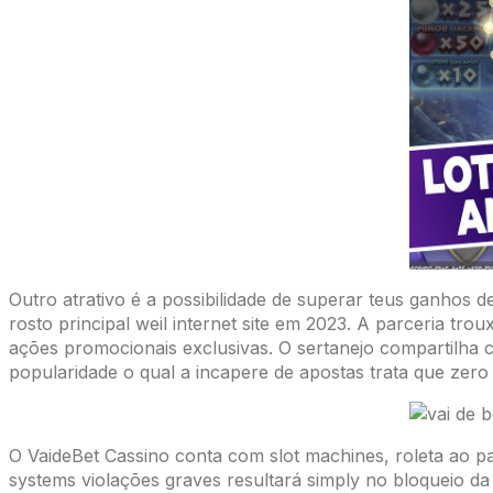
Outro atrativo é a possibilidade de superar teus ganhos d
rosto principal weil internet site em 2023. A parceria tr
ações promocionais exclusivas. O sertanejo compartilha co
popularidade o qual a incapere de apostas trata que zero 
O VaideBet Cassino conta com slot machines, roleta ao pal
systems violações graves resultará simply no bloqueio d