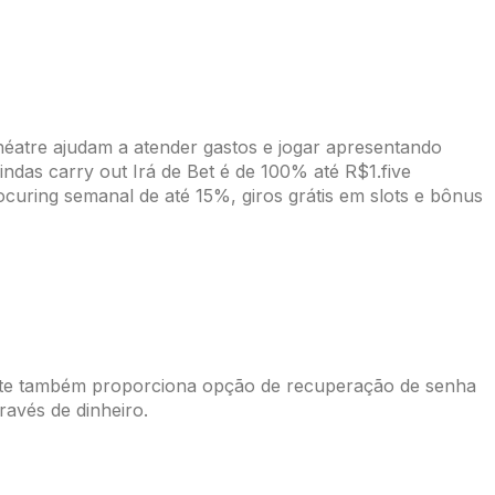
héatre ajudam a atender gastos e jogar apresentando
ndas carry out Irá de Bet é de 100% até R$1.five
ocuring semanal de até 15%, giros grátis em slots e bônus
site também proporciona opção de recuperação de senha
ravés de dinheiro.