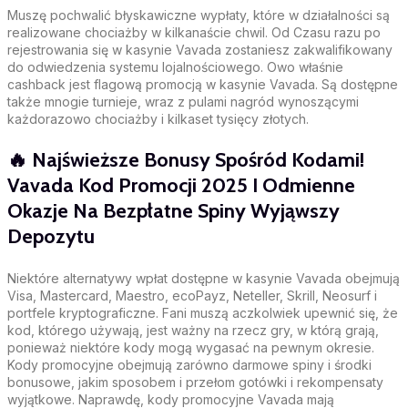
Muszę pochwalić błyskawiczne wypłaty, które w działalności są
realizowane chociażby w kilkanaście chwil. Od Czasu razu po
rejestrowania się w kasynie Vavada zostaniesz zakwalifikowany
do odwiedzenia systemu lojalnościowego. Owo właśnie
cashback jest flagową promocją w kasynie Vavada. Są dostępne
także mnogie turnieje, wraz z pulami nagród wynoszącymi
każdorazowo chociażby i kilkaset tysięcy złotych.
🔥 Najświeższe Bonusy Spośród Kodami!
Vavada Kod Promocji 2025 I Odmienne
Okazje Na Bezpłatne Spiny Wyjąwszy
Depozytu
Niektóre alternatywy wpłat dostępne w kasynie Vavada obejmują
Visa, Mastercard, Maestro, ecoPayz, Neteller, Skrill, Neosurf i
portfele kryptograficzne. Fani muszą aczkolwiek upewnić się, że
kod, którego używają, jest ważny na rzecz gry, w którą grają,
ponieważ niektóre kody mogą wygasać na pewnym okresie.
Kody promocyjne obejmują zarówno darmowe spiny i środki
bonusowe, jakim sposobem i przełom gotówki i rekompensaty
wyjątkowe. Naprawdę, kody promocyjne Vavada mają