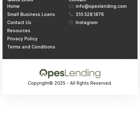
Home
info@opeslending.com
Small Business Loans
310.528.1876
Contact Us
Instagram
Resources
Privacy Policy
Terms and Conditions
Copyright© 2025 - All Rghts Reserved.