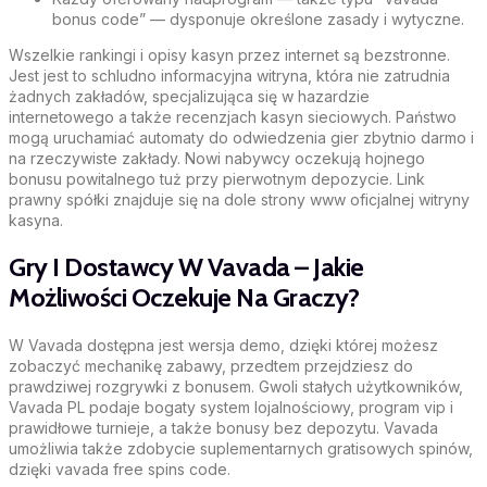
bonus code” — dysponuje określone zasady i wytyczne.
Wszelkie rankingi i opisy kasyn przez internet są bezstronne.
Jest jest to schludno informacyjna witryna, która nie zatrudnia
żadnych zakładów, specjalizująca się w hazardzie
internetowego a także recenzjach kasyn sieciowych. Państwo
mogą uruchamiać automaty do odwiedzenia gier zbytnio darmo i
na rzeczywiste zakłady. Nowi nabywcy oczekują hojnego
bonusu powitalnego tuż przy pierwotnym depozycie. Link
prawny spółki znajduje się na dole strony www oficjalnej witryny
kasyna.
Gry I Dostawcy W Vavada – Jakie
Możliwości Oczekuje Na Graczy?
W Vavada dostępna jest wersja demo, dzięki której możesz
zobaczyć mechanikę zabawy, przedtem przejdziesz do
prawdziwej rozgrywki z bonusem. Gwoli stałych użytkowników,
Vavada PL podaje bogaty system lojalnościowy, program vip i
prawidłowe turnieje, a także bonusy bez depozytu. Vavada
umożliwia także zdobycie suplementarnych gratisowych spinów,
dzięki vavada free spins code.