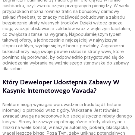
cashbacku, czyli zwrotu części przegranych pieniędzy. W wielu
przypadkach można również trafić na bonusowy darmowy
zakład (freebet), to znaczy możliwość pobudowania zakładu
bezpiecznie utraty własnych środków. Dzięki wstecz gracze
mogą zacząć obstawianie zakładów wraz z większym kapitałem,
co zwiększa szanse na wygraną. Najpopularniejszym typem
takowej oferty, a jednocześnie najczęściej w najwyższym
stopniu obfitym, wydaje się być bonus powitalny. Zagraniczni
bukmacherzy mają swoje pewne i słabsze strony www, które
powinno się porównać, by odpowiednio przygotować się do
odwiedzenia wybrania najważniejszego stanowiska do zabawy
dla siebie.
Który Deweloper Udostępnia Zabawy W
Kasynie Internetowego Vavada?
Niektóre mogą wymagać wprowadzenia kodu bądź historie
informacji o płatności wraz z góry. Wskazane Jest również
zwracać uwagę na sezonowe lub specjalistyczne rabaty danego
kasyna. Strony te zazwyczaj oferują różne oferty atrakcyjne i
zniżki na wiele konsol, w naszym automaty, pokera, blackjacka,
więcej jeszcze bingo. Poza Tym, żeby uniknąć potencjalnych